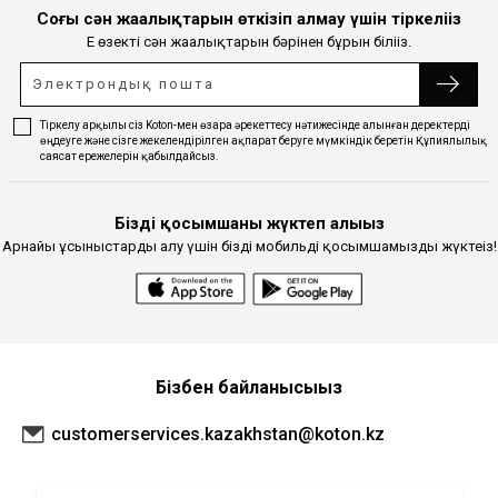
Соңғы сән жаңалықтарын өткізіп алмау үшін тіркеліңіз
Ең өзекті сән жаңалықтарын бәрінен бұрын біліңіз.
Тіркелу арқылы сіз Koton-мен өзара әрекеттесу нәтижесінде алынған деректерді
өңдеуге және сізге жекелендірілген ақпарат беруге мүмкіндік беретін Құпиялылық
саясат ережелерін қабылдайсыз.
Біздің қосымшаны жүктеп алыңыз
Арнайы ұсыныстарды алу үшін біздің мобильді қосымшамызды жүктеңіз!
Бізбен байланысыңыз
customerservices.kazakhstan@koton.kz