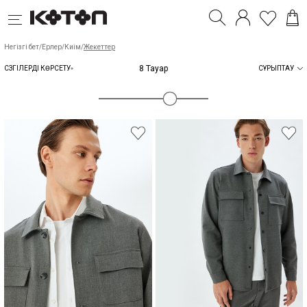
Негізгі бет
/
Ерлер
/
Киім
/
Жекеттер
8 Тауар
СҮЗГІЛЕРДІ КӨРСЕТУ
СҰРЫПТАУ