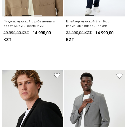
Пиджак мужской с рубашечным
Блейзер мужской Slim Fit с
Біздің дүкендер
воротником и карманами
карманами классический
29.990,00 KZT
14.990,00
33.990,00 KZT
14.990,00
Сіз іздеген KOTON дүкенін ел мен қала туралы
KZT
KZT
ақпаратты таңдау арқылы таба аласыз.
Қоймадағы саны туралы ескерту
Елді таңдаңыз
"Бұл өнім қоймаға келген кезде,
біз
пошта мекенжайыңызға
хабарландыру жібереміз."
Қаланы таңдаңыз
Жабу
Іздеу