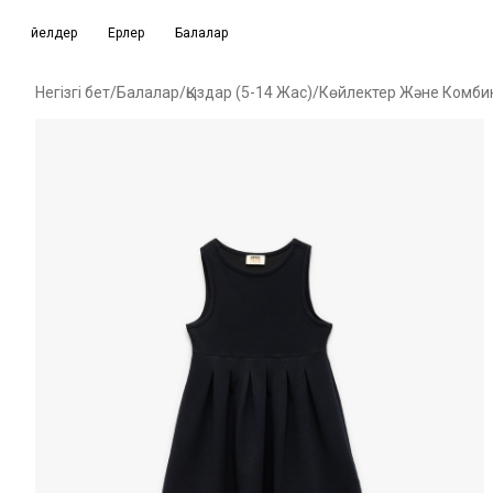
Әйелдер
Ерлер
Балалар
Негізгі бет
/
Балалар
/
Қыздар (5-14 Жас)
/
Көйлектер Және Комби