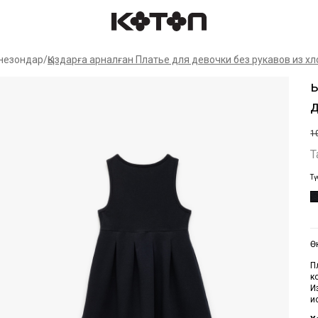
Сат
незондар
/
Қыздарға арналған Платье для девочки без рукавов из хл
Қ
д
1
Т
Тү
Ө
П
к
И
и