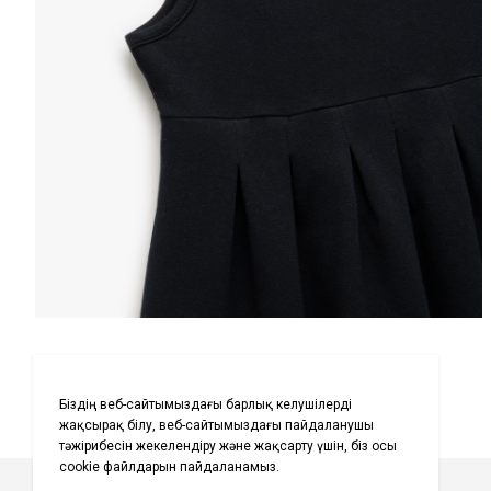
Біздің дүкендердегі қор 
байланысты өзгеруі мүмкі
Елді таңдаңыз
Қаж