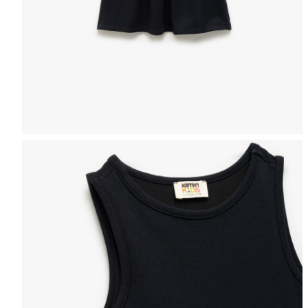
Өлшемді таңдаңыз
Сіз іздеген KO