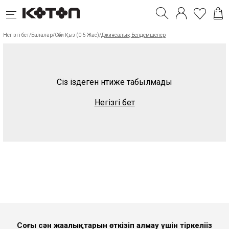
Негізгі бет
/
Балалар
/
Сәби Қыз (0-5 Жас)
/
Джинсалық Белдемшелер
Сіз іздеген нәтиже табылмады
Негізгі бет
Соңғы сән жаңалықтарын өткізіп алмау үшін тіркеліңіз