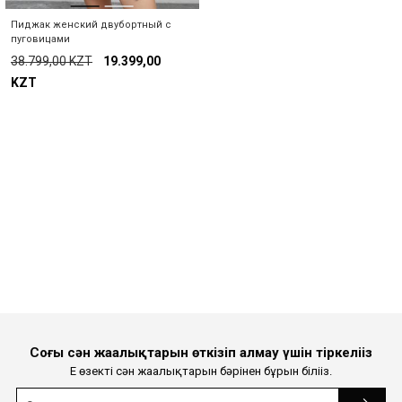
Қаланы таңдаңыз
Пиджак женский двубортный с
Жабу
пуговицами
38.799,00 KZT
19.399,00
KZT
Іздеу
Соңғы сән жаңалықтарын өткізіп алмау үшін тіркеліңіз
Ең өзекті сән жаңалықтарын бәрінен бұрын біліңіз.