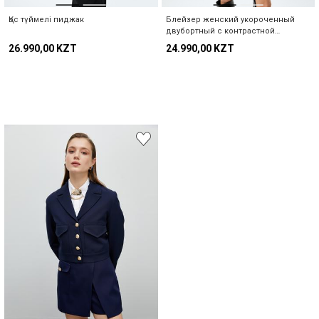
Қос түймелі пиджак
Блейзер женский укороченный
двубортный с контрастной
окантовкой
26.990,00 KZT
24.990,00 KZT
Біздің дүкендер
Сіз іздеген KOTON дүкенін ел мен қала туралы
ақпаратты таңдау арқылы таба аласыз.
Қоймадағы саны туралы ескерту
Елді таңдаңыз
"Бұл өнім қоймаға келген кезде,
біз
пошта мекенжайыңызға
хабарландыру жібереміз."