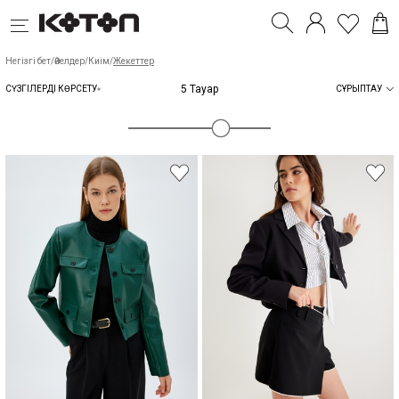
Негізгі бет
/
Әйелдер
/
Киім
/
Жекеттер
5 Тауар
СҮЗГІЛЕРДІ КӨРСЕТУ
СҰРЫПТАУ