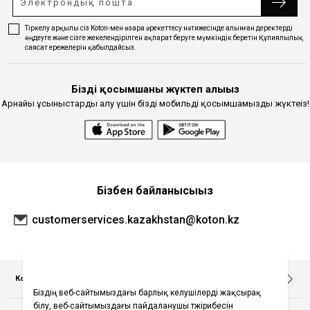
Тіркелу арқылы сіз Koton-мен өзара әрекеттесу нәтижесінде алынған деректерді
өңдеуге және сізге жекелендірілген ақпарат беруге мүмкіндік беретін Құпиялылық
саясат ережелерін қабылдайсыз.
Біздің қосымшаны жүктеп алыңыз
Арнайы ұсыныстарды алу үшін біздің мобильді қосымшамызды жүктеңіз!
Бізбен байланысыңыз
customerservices.kazakhstan@koton.kz
Корпоративтік ақпарат
Біз туралы